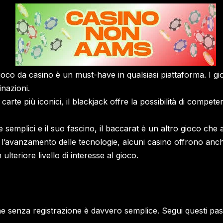
oco da casino è un must-have in qualsiasi piattaforma. I 
inazioni.
carte più iconici, il blackjack offre la possibilità di compete
semplici e il suo fascino, il baccarat è un altro gioco che a
l’avanzamento delle tecnologie, alcuni casino offrono anche
ulteriore livello di interesse al gioco.
iocare
ine senza registrazione è davvero semplice. Segui questi pas