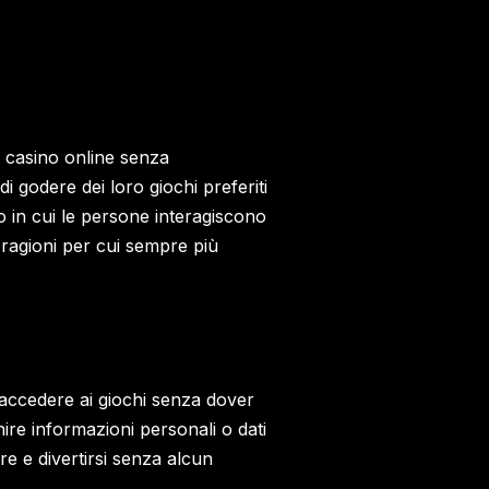
I
casino online senza
i godere dei loro giochi preferiti
 in cui le persone interagiscono
e ragioni per cui sempre più
 accedere ai giochi senza dover
ire informazioni personali o dati
re e divertirsi senza alcun