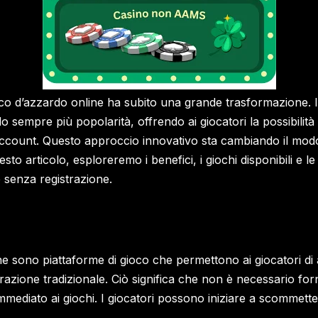
ioco d’azzardo online ha subito una grande trasformazione. 
empre più popolarità, offrendo ai giocatori la possibilità d
account. Questo approccio innovativo sta cambiando il modo
esto articolo, esploreremo i benefici, i giochi disponibili e l
e senza registrazione.
o Online Senza Registrazione?
ne sono piattaforme di gioco che permettono ai giocatori di
azione tradizionale. Ciò significa che non è necessario forn
immediato ai giochi. I giocatori possono iniziare a scommette